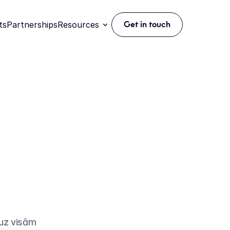
ts
Partnerships
Resources
Get in touch
 uz visām 