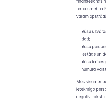
finansēšanas n
terrorisme) un 
varam apstrādā
Jūsu uzvārds
dati;
Jūsu persona
iestāde un 
Jūsu ierīces
numura vals
Mēs vienmēr pār
ietekmīgo perso
negatīvi raksti