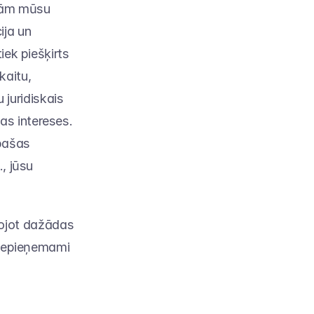
dām mūsu 
ja un 
ek piešķirts 
aitu, 
uridiskais 
s intereses. 
pašas 
, jūsu 
ojot dažādas 
 nepieņemami 