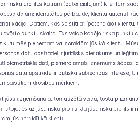
jam riska profilus katram (potenciālajam) klientam šā
esa daļām: identitātes pārbaude, klienta autentifikāci
ifikācija. Datiem, kas saistīti ar (potenciālo) klientu, ti
tu svērto punktu skaits. Tas veido kopējo riska punktu sk
 kuru mēs pieņemam vai noraidām jūs kā klientu. Mūsu j
sonas datu apstrādei ir juridisks pienākums un leģitīma
ļauti biometriskie dati, piemērojamais izņēmums šādas ī
onas datu apstrādei ir būtiska sabiedrības interese, t. i.
i un saistītiem drošības mērķiem.
t jūsu uzņemšanu automatizētā veidā, tostarp izmant
atojoties uz jūsu riska profilu. Ja jūsu riska profils ir
am jūs noraidīt kā klientu.