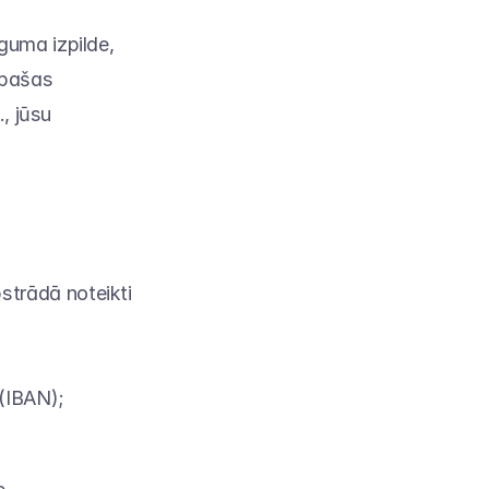
uma izpilde, 
īpašas 
, jūsu 
trādā noteikti 
(IBAN);