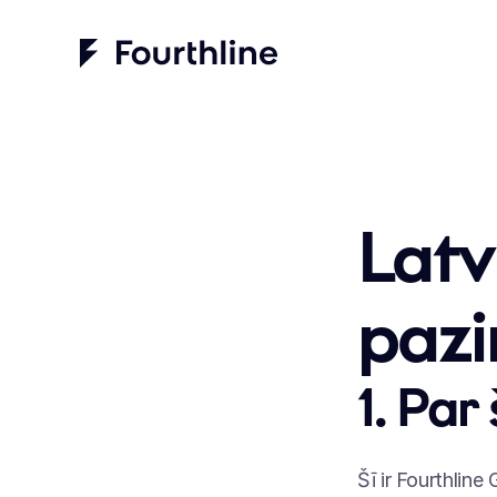
Latv
pazi
1. Par
Šī ir Fourthline