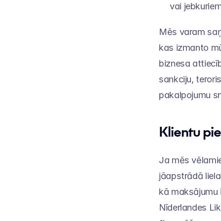
vai jebkuriem
Mēs varam saņe
kas izmanto mūs
biznesa attiecī
sankciju, teror
pakalpojumu sn
Klientu pi
Ja mēs vēlamies
jāapstrādā liela
kā maksājumu ie
Nīderlandes Lik