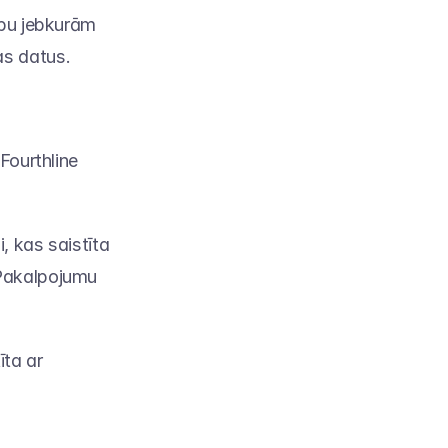
ību jebkurām 
as datus.
Fourthline 
 kas saistīta 
Pakalpojumu 
ta ar 