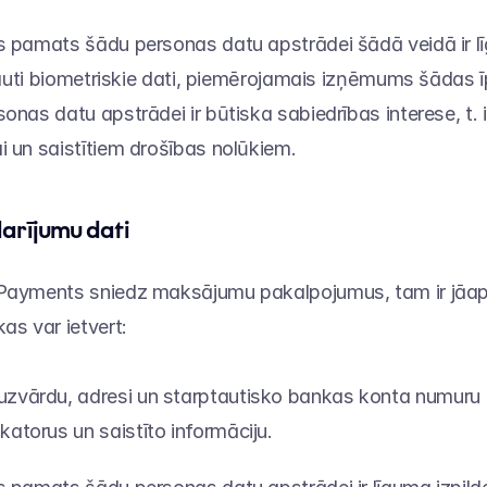
s pamats šādu personas datu apstrādei šādā veidā ir līg
ekļauti biometriskie dati, piemērojamais izņēmums šādas 
onas datu apstrādei ir būtiska sabiedrības interese, t. i.
i un saistītiem drošības nolūkiem.
arījumu dati
 Payments sniedz maksājumu pakalpojumus, tam ir jāaps
as var ietvert:
uzvārdu, adresi un starptautisko bankas konta numuru 
katorus un saistīto informāciju.