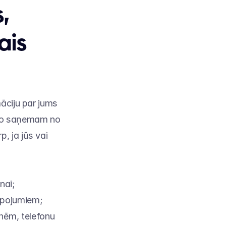
 
is 
āciju par jums 
ko saņemam no 
 ja jūs vai 
nai;
alpojumiem;
ēm, telefonu 