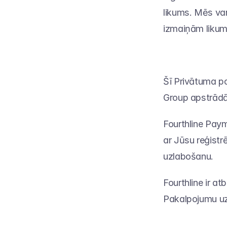
likums. Mēs var
izmaiņām likum
Šī Privātuma pol
Group apstrādā
Fourthline Paym
ar Jūsu reģistr
uzlabošanu.
Fourthline ir at
Pakalpojumu u