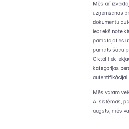
Mēs arī izveido
uzņemšanas proc
dokumentu autent
iepriekš noteik
pamatojoties uz
pamats šādu per
Ciktāl tiek iek
kategorijas pers
autentifikācija
Mēs varam veik
AI sistēmas, pam
augsts, mēs var