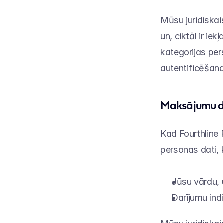
Mūsu juridiskai
un, ciktāl ir i
kategorijas pers
autentificēšana
Maksājumu d
Kad Fourthline
personas dati, k
Jūsu vārdu, 
Darījumu indi