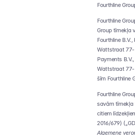
Fourthline Gro
Fourthline Group
Group tīmekļa vi
Fourthline B.V.,
Wattstraat 77-R
Payments B.V., 
Wattstraat 77-
šīm Fourthline
Fourthline Grou
savām tīmekļa v
citiem līdzekļi
2016/679) („GD
Algemene vero