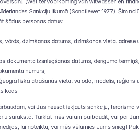
ovēršanu (Wet ter voorkoming van witwassen en financ
Nīderlandes Sankciju likumā (Sanctiewet 1977). Šim no
t šādus personas datus:
, vārds, dzimšanas datums, dzimšanas vieta, adrese un
s dokumenta izsniegšanas datums, derīguma termiņš, 
dokumenta numurs;
 ģeogrāfiskā atrašanās vieta, valoda, modelis, reģions u
ts kods.
baudām, vai Jūs neesat iekļauts sankciju, terorisma vai
nu sarakstā. Turklāt mēs varam pārbaudīt, vai par Jums
 medijos, lai noteiktu, vai mēs vēlamies Jums sniegt Pa