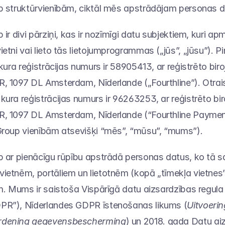
up struktūrvienībām, ciktāl mēs apstrādājam personas d
 ir divi pārziņi, kas ir nozīmīgi datu subjektiem, kuri apm
etni vai lieto tās lietojumprogrammas („jūs”, „jūsu”). Pir
 kura reģistrācijas numurs ir 58905413, ar reģistrēto bir
, 1097 DL Amsterdam, Nīderlande („Fourthline”). Otrais i
kura reģistrācijas numurs ir 96263253, ar reģistrēto bi
R, 1097 DL Amsterdam, Nīderlande (“Fourthline Payment
 Group vienībām atsevišķi “mēs”, “mūsu”, “mums”).
p ar pienācīgu rūpību apstrādā personas datus, ko tā s
ietnēm, portāliem un lietotnēm (kopā „tīmekļa vietnes”
em. Mums ir saistoša Vispārīgā datu aizsardzības regula 
PR”), Nīderlandes GDPR īstenošanas likums (
Uitvoerin
rdening gegevensbescherming
) un 2018. gada Datu ai