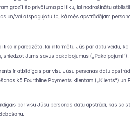
am grozīt šo privātuma politiku, lai nodrošinātu atbilst
os un/vai atspoguļotu to, kā mēs apstrādājam person
itika ir paredzēta, lai informētu Jūs par datu veidu, ko 
, sniedzot Jums savus pakalpojumus („Pakalpojumi”).
ents ir atbildīgais par visu Jūsu personas datu apstrādi,
ēšanos kā Fourthline Payments klientam („Klients”) un 
bildīgais par visu Jūsu personas datu apstrādi, kas saistī
zlabošanu.