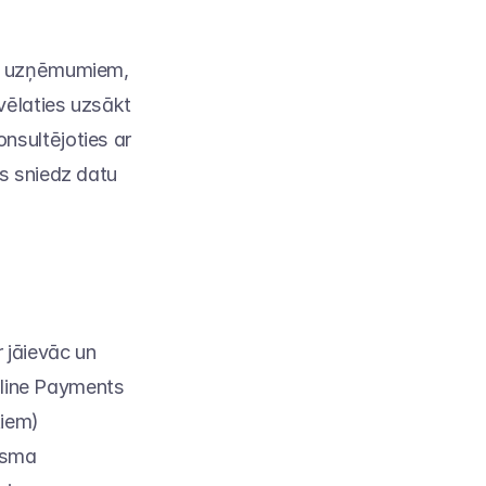
no uzņēmumiem, 
ēlaties uzsākt 
sultējoties ar 
s sniedz datu 
 jāievāc un 
hline Payments 
iem) 
isma 