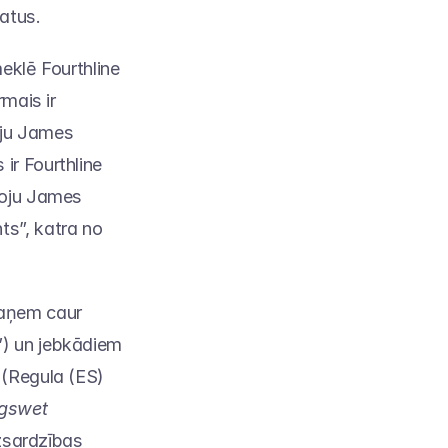
atus.
eklē Fourthline 
mais ir 
oju James 
r Fourthline 
roju James 
s”, katra no 
aņem caur 
) un jebkādiem 
(Regula (ES) 
gswet 
zsardzības 