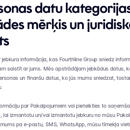
sonas datu kategorijas,
des mērķis un juridiska
ts
r jebkura informācija, kas Fourthline Group sniedz inform
am saistīt ar jums. Mēs apstrādājam jebkādus datus, 
ersonas un finanšu datus, ko jūs mums sniedzat, tostarp,
:
formāciju par Pakalpojumiem vai pieteikties to saņemša
es, lai izmantotu un/vai izmantotu jebkuru no mūsu Pak
 mums pa e-pastu, SMS, WhatsApp, mūsu tīmekļa vietn