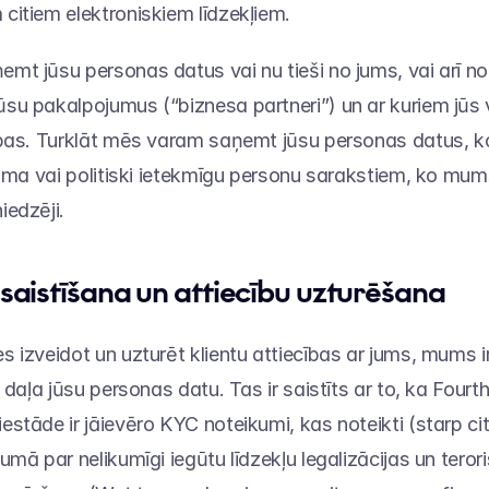
 citiem elektroniskiem līdzekļiem.
mt jūsu personas datus vai nu tieši no jums, vai arī 
u pakalpojumus (“biznesa partneri”) un ar kuriem jūs v
bas. Turklāt mēs varam saņemt jūsu personas datus, kon
isma vai politiski ietekmīgu personu sarakstiem, ko mum
iedzēji.
esaistīšana un attiecību uzturēšana
 izveidot un uzturēt klientu attiecības ar jums, mums ir
 daļa jūsu personas datu. Tas ir saistīts ar to, ka Fourt
stāde ir jāievēro KYC noteikumi, kas noteikti (starp cit
umā par nelikumīgi iegūtu līdzekļu legalizācijas un teror