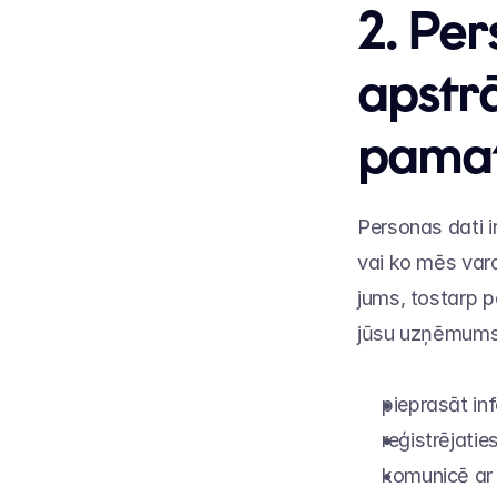
2. Per
apstrā
pama
Personas dati i
vai ko mēs var
jums, tostarp p
jūsu uzņēmums
pieprasāt in
reģistrējati
komunicē ar