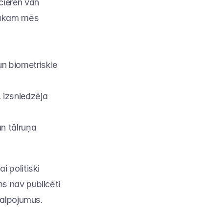
ieren van 
lūkam mēs 
 biometriskie 
izsniedzēja 
n tālruņa 
 politiski 
 nav publicēti 
kalpojumus.