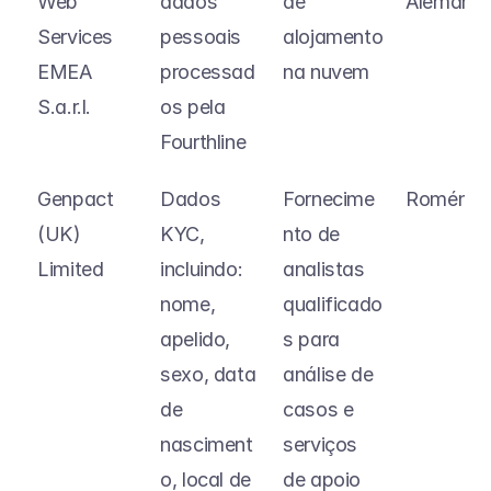
Web 
dados 
de 
Alemanh
Services 
pessoais 
alojamento 
EMEA 
processad
na nuvem
S.a.r.l.
os pela 
Fourthline
Genpact 
Dados 
Fornecime
Roménia
(UK) 
KYC, 
nto de 
Limited
incluindo: 
analistas 
nome, 
qualificado
apelido, 
s para 
sexo, data 
análise de 
de 
casos e 
nasciment
serviços 
o, local de 
de apoio 