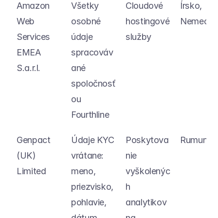
Amazon 
Všetky 
Cloudové 
Írsko, 
Web 
osobné 
hostingové 
Nemeck
Services 
údaje 
služby
EMEA 
spracováv
S.a.r.l.
ané 
spoločnosť
ou 
Fourthline
Genpact 
Údaje KYC 
Poskytova
Rumunsk
(UK) 
vrátane: 
nie 
Limited
meno, 
vyškolenýc
priezvisko, 
h 
pohlavie, 
analytikov 
dátum 
na 