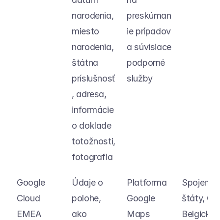
narodenia, 
preskúman
miesto 
ie prípadov 
narodenia, 
a súvisiace 
štátna 
podporné 
príslušnosť
služby
, adresa, 
informácie 
o doklade 
totožnosti, 
fotografia
Google 
Údaje o 
Platforma 
Spojené 
Cloud 
polohe, 
Google 
štáty, Čile
EMEA 
ako 
Maps
Belgicko, 