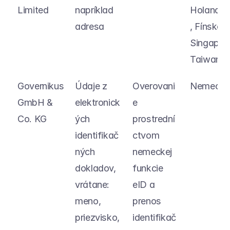
Limited
napríklad 
Holands
adresa
, Fínsko, 
Singapur, 
Taiwan
Governikus 
Údaje z 
Overovani
Nemeck
GmbH & 
elektronick
e 
Co. KG
ých 
prostrední
identifikač
ctvom 
ných 
nemeckej 
dokladov, 
funkcie 
vrátane: 
eID a 
meno, 
prenos 
priezvisko, 
identifikač